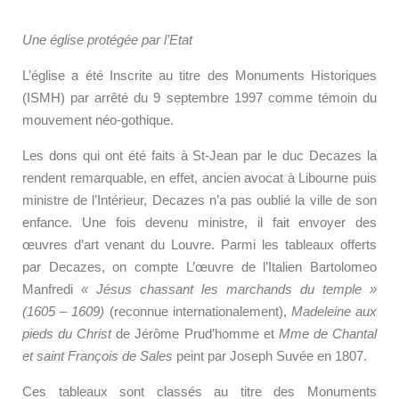
Une église protégée par l’Etat
L’église a été Inscrite au titre des Monuments Historiques
(ISMH) par arrêté du 9 septembre 1997 comme témoin du
mouvement néo-gothique.
Les
dons
qui ont été
faits à
St-Jean
par le duc Decazes
la
rendent remarquable, e
n effet, ancien avocat à Libourne
puis
ministre de l’Intérieur,
Decazes n’a pas oublié la ville de son
enfance. Une fois devenu ministre, il
fait envoyer des
œuvres d’art
venant
du Louvre
. Parmi les tableaux offerts
par Decazes, on compte L’œuvre de l’Italien Bartolomeo
Manfredi
« Jésus chassant les marchands du temple »
(1605 – 1609)
(reconnue internationalement),
Madeleine aux
pieds du Christ
de Jérôme Prud’homme et
Mme de Chantal
et saint François de Sales
peint par Joseph Suvée en 1807.
Ces tableaux sont
classés au titre des Monuments