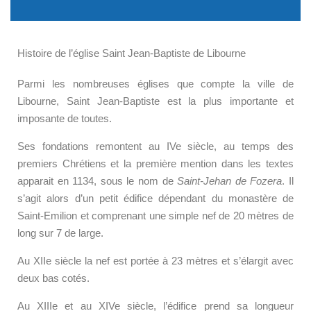
Histoire de l
’église Saint Jean-Baptiste de Libourne
Parmi les nombreuses églises que compte la ville de
Libourne, Saint Jean-Baptiste
e
st la plus importante et
imposante de toutes
.
S
es fondations remontent au IVe siècle
, au temps des
premiers Chrétiens et l
a première mention dans les textes
apparait en 1134
, sous le nom de
Saint-Jehan de Fozera
.
Il
s’agit alors d’un petit édifice dépendant du monastère de
Saint-Emilion et comprenant une
simple
nef de 20 mètres
de
long
sur 7
de large.
Au XIIe siècle la nef est portée à 23 mètres et s’élargi
t
avec
deux bas cotés.
Au XIIIe et au XIVe siècle, l’édifice prend sa longueur